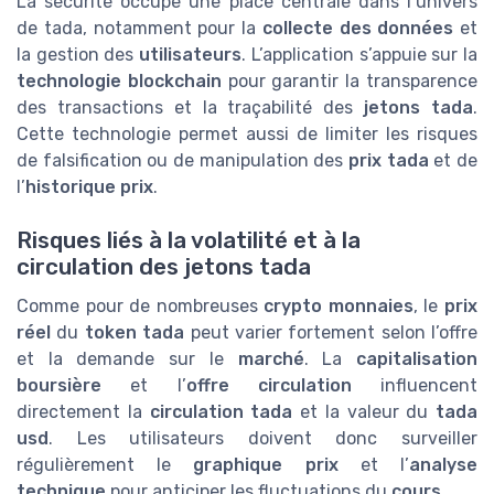
La sécurité occupe une place centrale dans l’univers
de tada, notamment pour la
collecte des données
et
la gestion des
utilisateurs
. L’application s’appuie sur la
technologie blockchain
pour garantir la transparence
des transactions et la traçabilité des
jetons tada
.
Cette technologie permet aussi de limiter les risques
de falsification ou de manipulation des
prix tada
et de
l’
historique prix
.
Risques liés à la volatilité et à la
circulation des jetons tada
Comme pour de nombreuses
crypto monnaies
, le
prix
réel
du
token tada
peut varier fortement selon l’offre
et la demande sur le
marché
. La
capitalisation
boursière
et l’
offre circulation
influencent
directement la
circulation tada
et la valeur du
tada
usd
. Les utilisateurs doivent donc surveiller
régulièrement le
graphique prix
et l’
analyse
technique
pour anticiper les fluctuations du
cours
.