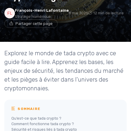
François-Henri Lafontaine
8 mai 2025
12 min de lecture
Stratège numérique
Partager cette page
Explorez le monde de tada crypto avec ce
guide facile à lire. Apprenez les bases, les
enjeux de sécurité, les tendances du marché
et les pièges à éviter dans l'univers des
cryptomonnaies.
SOMMAIRE
Qu’est-ce que tada crypto ?
Comment fonctionne tada crypto ?
Sécurité et risques liés à tada crypto