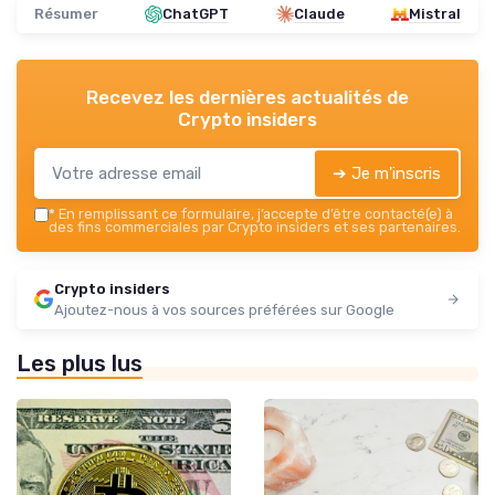
Résumer
ChatGPT
Claude
Mistral
Recevez les dernières actualités de
Crypto insiders
➔ Je m'inscris
*
En remplissant ce formulaire, j’accepte d’être contacté(e) à
des fins commerciales par Crypto insiders et ses partenaires.
Crypto insiders
Ajoutez-nous à vos sources préférées sur Google
Les plus lus