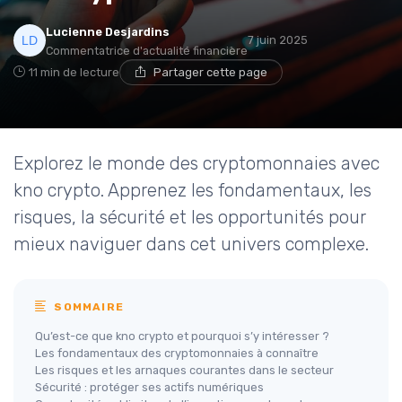
Lucienne Desjardins
7 juin 2025
Commentatrice d'actualité financière
11 min de lecture
Partager cette page
Explorez le monde des cryptomonnaies avec
kno crypto. Apprenez les fondamentaux, les
risques, la sécurité et les opportunités pour
mieux naviguer dans cet univers complexe.
SOMMAIRE
Qu’est-ce que kno crypto et pourquoi s’y intéresser ?
Les fondamentaux des cryptomonnaies à connaître
Les risques et les arnaques courantes dans le secteur
Sécurité : protéger ses actifs numériques